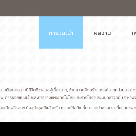
การแนะนำ
ผลงาน
เ
วยความฝันและความมีชีวิตชีวาของผู้เชี่ยวชาญด้านความคิดสร้างสรรค์จากหน่วยงานโดย
าพ, การออกแบบเว็บและการวางแผนเทคโนโลยีและการใช้งานระบบคลาวด์อื่น ๆ หวังว่าจ
คยเป็นฟรีแลนซ์ ปัจจุบัน๑๐ปีแล้วครับ เราจะใช้อนิเมชั่นมาแนะนําช่วงเวลาที่ผ่านมาพ